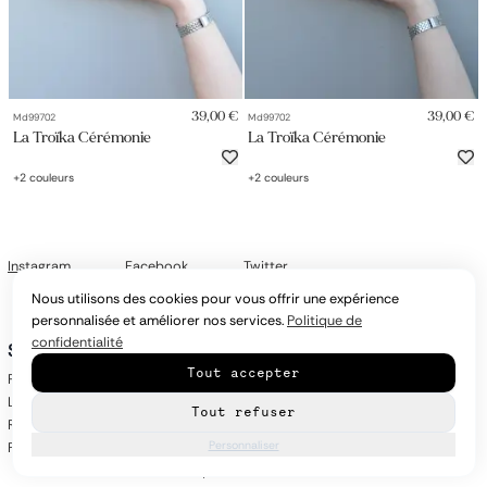
39,00 €
39,00 €
Md99702
Md99702
La Troïka Cérémonie
La Troïka Cérémonie
+
2
couleurs
+
2
couleurs
Instagram
Facebook
Twitter
Nous utilisons des cookies pour vous offrir une expérience
personnalisée et améliorer nos services.
Politique de
confidentialité
Service
A Propos
Suivez-nous
Tout accepter
Paiement
Nos boutiques
Instagram
Livraison
Nos marques
Facebook
Tout refuser
Retours
Mentions légales
Twitter
Personnaliser
FAQ
CGV
Politique de