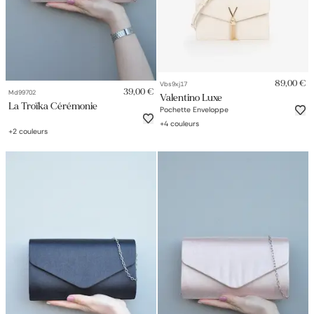
89,00 €
Vbs9xj17
39,00 €
Md99702
Valentino Luxe
La Troïka Cérémonie
Pochette Enveloppe
+
4
couleurs
+
2
couleurs