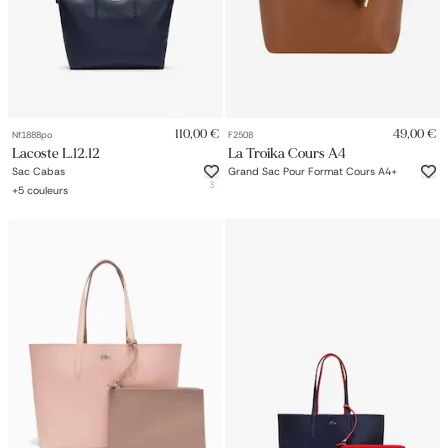
110,00 €
49,00 €
Nf1888po
F2508
Lacoste L.12.12
La Troika Cours A4
Sac Cabas
Grand Sac Pour Format Cours A4+
3
+
5
couleurs