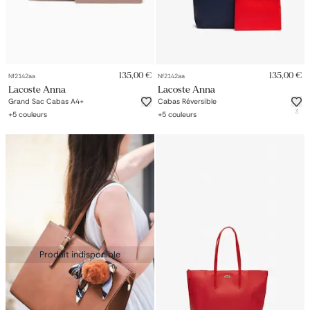
135,00 €
135,00 €
Nf2142aa
Nf2142aa
Lacoste Anna
Lacoste Anna
Grand Sac Cabas A4+
Cabas Réversible
3
+
5
couleurs
+
5
couleurs
Produit indisponible