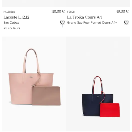
110,00 €
49,00 €
Nf1888po
F2508
Lacoste L.12.12
La Troika Cours A4
Sac Cabas
Grand Sac Pour Format Cours A4+
3
+
5
couleurs