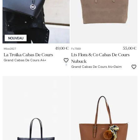
Petit sac à dos
Porte monnaie
Bagagerie
Bagages
Accessoires
Sac de voyage
NOUVEAU
Nos conseils
Nos Marques
49,00 €
55,00 €
Mbe2827
Fc7569
Nos chaussettes
La Troïka Cabas De Cours
Lts Flora & Co Cabas De Cours
Collection : Les sacs de cours
Grand Cabas De Cours A4+
Nubuck
9
Grand Cabas De Cours A4+daim