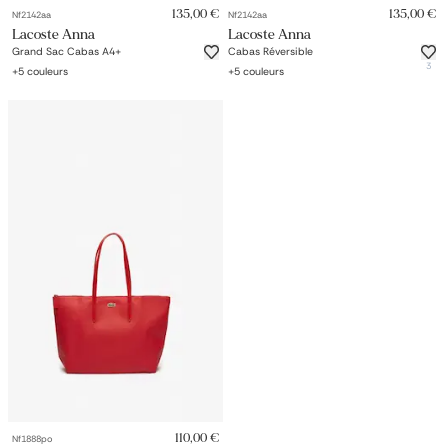
135,00 €
135,00 €
Nf2142aa
Nf2142aa
Lacoste Anna
Lacoste Anna
Grand Sac Cabas A4+
Cabas Réversible
3
+
5
couleurs
+
5
couleurs
110,00 €
Nf1888po