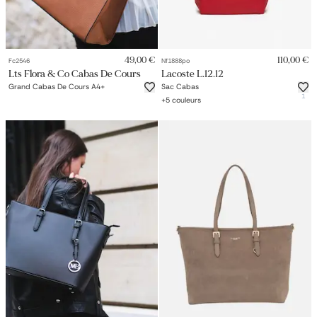
49,00 €
110,00 €
Fc2546
Nf1888po
Lts Flora & Co Cabas De Cours
Lacoste L.12.12
Grand Cabas De Cours A4+
Sac Cabas
1
+
5
couleurs