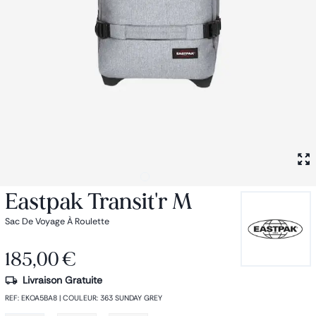
Petit sac à dos
Porte monnaie
Bagagerie
Bagages
Accessoires
Sac de voyage
Nos conseils
Nos Marques
Nos chaussettes
Collection : Les sacs de cours
Eastpak Transit'r M
Sac De Voyage À Roulette
185,00 €
Livraison Gratuite
REF
:
EKOA5BA8
|
COULEUR
:
363 SUNDAY GREY