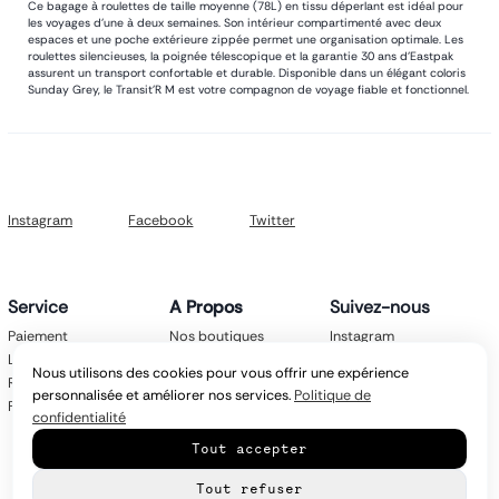
Ce bagage à roulettes de taille moyenne (78L) en tissu déperlant est idéal pour
les voyages d'une à deux semaines. Son intérieur compartimenté avec deux
espaces et une poche extérieure zippée permet une organisation optimale. Les
roulettes silencieuses, la poignée télescopique et la garantie 30 ans d'Eastpak
assurent un transport confortable et durable. Disponible dans un élégant coloris
Sunday Grey, le Transit'R M est votre compagnon de voyage fiable et fonctionnel.
Instagram
Facebook
Twitter
Service
A Propos
Suivez-nous
Paiement
Nos boutiques
Instagram
Livraison
Nos marques
Facebook
Nous utilisons des cookies pour vous offrir une expérience
Retours
Mentions légales
Twitter
personnalisée et améliorer nos services.
Politique de
FAQ
CGV
confidentialité
Politique de
Tout accepter
confidentialité
Contact
Tout refuser