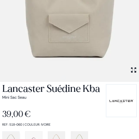
Petit sac à dos
Porte monnaie
Bagagerie
Bagages
Accessoires
Sac de voyage
Nos conseils
Nos Marques
Nos chaussettes
Collection : Les sacs de cours
Lancaster Suédine Kba
Mini Sac Seau
39,00 €
REF
:
518-060
|
COULEUR
:
IVOIRE