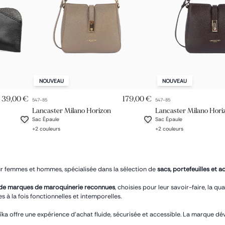
NOUVEAU
NOUVEAU
AJOUT RAPIDE
AJOUT RA
39,00 €
179,00 €
547-85
547-85
Lancaster Milano Horizon
Lancaster Milano Hori
Sac Épaule
Sac Épaule
+
2
couleurs
+
2
couleurs
 femmes et hommes, spécialisée dans la sélection de
sacs, portefeuilles et a
 de marques de maroquinerie reconnues
, choisies pour leur savoir-faire, la qu
à la fois fonctionnelles et intemporelles.
oïka offre une expérience d’achat fluide, sécurisée et accessible. La marque 