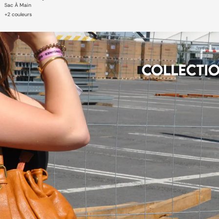
Sac À Main
+
2
couleurs