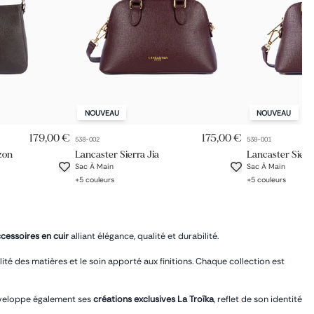
NOUVEAU
NOUVEAU
PIDE
AJOUT RAPIDE
AJ
179,00 €
175,00 €
538-002
538-001
zon
Lancaster Sierra Jia
Lancaster Sierr
Sac À Main
Sac À Main
+
5
couleurs
+
5
couleurs
ccessoires en cuir
alliant élégance, qualité et durabilité.
alité des matières et le soin apporté aux finitions. Chaque collection est
développe également ses
créations exclusives La Troïka
, reflet de son identité