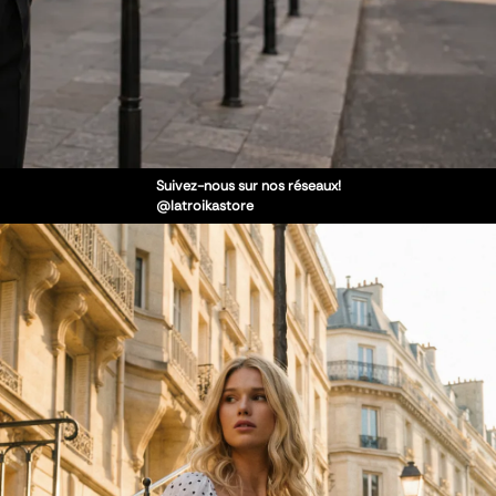
Suivez-nous sur nos réseaux!
@latroikastore