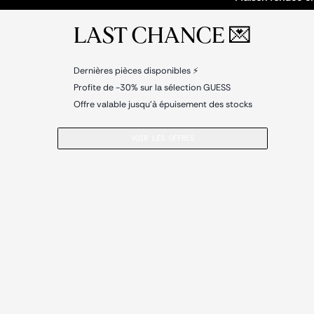
LAST CHANCE 💌
Dernières pièces disponibles ⚡
Profite de -30% sur la sélection GUESS
Offre valable jusqu’à épuisement des stocks
VOIR LES OFFRES