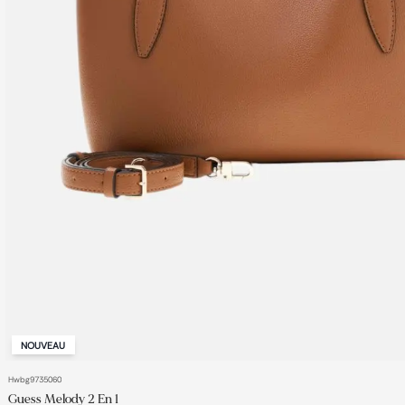
NOUVEAU
AJOUT RAPIDE
Hwbg9735060
Guess Melody 2 En 1