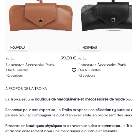
NOUVEAU
NOUVEAU
AJOUT RAPIDE
AJOUT RAPIDE
39,00 €
Pc-01
Pc-01
Lancaster Accessoire Paris
Lancaster Accessoire Paris
Étui À Lunettes
Étui À Lunettes
+
2
couleurs
+
2
couleurs
À PROPOS DE LA TROIKA
La Troïka est une
boutique de maroquinerie et d’accessoires de mode
pour
Reconnue pour son expertise, La Troïka propose une
sélection rigoureuse
pensée pour accompagner le quotidien avec style, en proposant des pièces 
Présente en
boutiques physiques
et à travers son
site e-commerce
, La Tr
et de son engagement pour une maroquinerie durable et élégante.