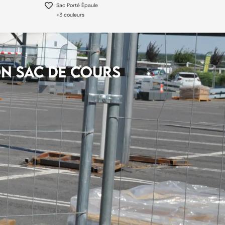
Sac Porté Épaule
+
3
couleurs