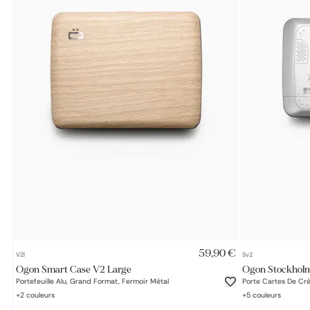
AJOUT RAPIDE
59,90 €
V2l
Sv2
Ogon Smart Case V2 Large
Ogon Stockhol
Portefeuille Alu, Grand Format, Fermoir Métal
Porte Cartes De Cré
+
2
couleurs
+
5
couleurs