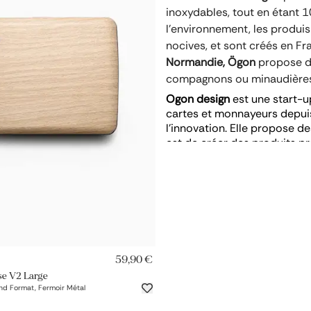
inoxydables, tout en étant 1
l’environnement, les produi
nocives, et sont créés en F
Normandie,
Ögon
propose de
compagnons ou minaudière
Ogon design
 est une start-u
cartes et monnayeurs depuis 
l’innovation. Elle propose de
est de créer des produits pr
design
 vos documents import
venir découvrir cette marque
AJOUT RAPIDE
59,90 €
e V2 Large
rand Format, Fermoir Métal