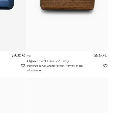
AJOUT RAPIDE
79,00 €
59,90 €
V2l
Ogon Smart Case V2 Large
Portefeuille Alu, Grand Format, Fermoir Métal
+
2
couleurs