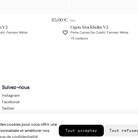
AJOUT RAPIDE
AJOUT RAPIDE
45,00 €
Sv2
m V2
Ogon Stockholm V2
dit, Fermoir Métal
Porte Cartes De Crédit, Fermoir Métal
+
5
couleurs
Suivez-nous
Instagram
Facebook
Twitter
des cookies pour vous offrir une
sonnalisée et améliorer nos
Tout accepter
Tout refuse
que de confidentialité