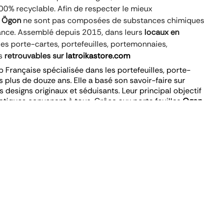
00% recyclable. Afin de respecter le mieux
s
Ögon
ne sont pas composées de substances chimiques
rance. Assemblé depuis 2015, dans leurs
locaux en
s porte-cartes, portefeuilles, portemonnaies,
s
retrouvables sur
latroikastore.com
p Française spécialisée dans les portefeuilles, porte-
plus de douze ans. Elle a basé son savoir-faire sur 
s designs originaux et séduisants. Leur principal objectif 
atiques convenant à tous. Grâce aux porte feuilles 
Ogon 
ants et personnels seront en sécurité. N’hésitez pas à 
 à travers les articles que nous vendons sur notre site. 