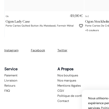
AJOUT RAPIDE
49,90 €
Qb
Sv2
Ogon Lady Case
Ogon Stockhol
Porte Cartes Quilted Button Alu Matelassé, Fermoir Métal
Porte Cartes De Cré
+
5
couleurs
Instagram
Facebook
Twitter
Service
A Propos
Paiement
Nos boutiques
Livraison
Nos marques
Retours
Mentions légales
FAQ
CGV
Politique de confidentialité
Nous utilisons 
Contact
expérience per
services.
Politi