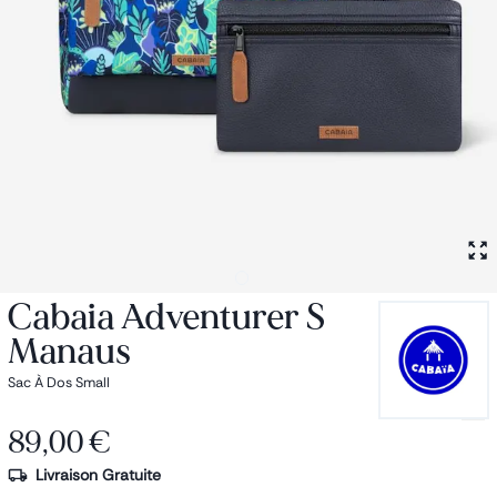
Petit sac à dos
Porte monnaie
Bagagerie
Bagages
Accessoires
Sac de voyage
Nos conseils
Nos Marques
Nos chaussettes
Collection : Les sacs de cours
Cabaia Adventurer S
Manaus
Sac À Dos Small
89,00 €
Livraison Gratuite