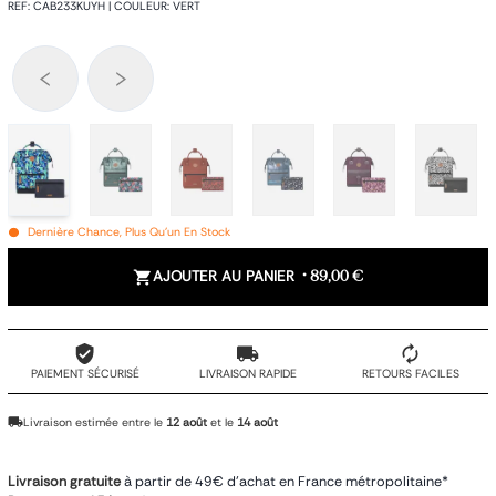
REF
:
CAB233KUYH
|
COULEUR
:
VERT
Dernière Chance, Plus Qu'un En Stock
AJOUTER AU PANIER
•
89,00 €
PAIEMENT SÉCURISÉ
LIVRAISON RAPIDE
RETOURS FACILES
Livraison estimée entre le
12 août
et le
14 août
Livraison gratuite
à partir de 49€ d'achat en France métropolitaine*