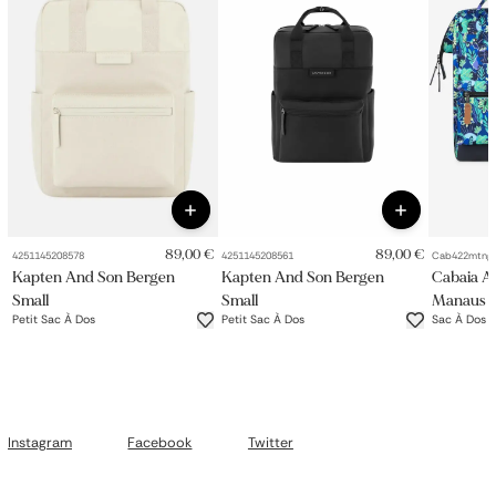
89,00 €
89,00 €
4251145208578
4251145208561
Cab422mtng
Kapten And Son Bergen
Kapten And Son Bergen
Cabaia A
Small
Small
Manaus
Petit Sac À Dos
Petit Sac À Dos
Sac À Dos 
Instagram
Facebook
Twitter