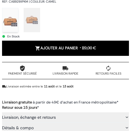
REF
:
CAB929XPKM
|
COULEUR
:
CAMEL
En Stock
AJOUTER AU PANIER
•
119,00 €
PAIEMENT SÉCURISÉ
LIVRAISON RAPIDE
RETOURS FACILES
Livraison estimée entre le
11 août
et le
13 août
Livraison gratuite
à partir de 49€ d'achat en France métropolitaine*
Retour sous 15 jours
*
Livraison, échange et retours
Détails & compo