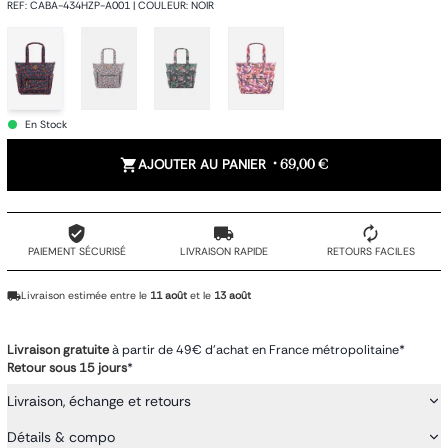
REF
:
CABA-434HZP-A001
|
COULEUR
:
NOIR
En Stock
AJOUTER AU PANIER
•
69,00 €
PAIEMENT SÉCURISÉ
LIVRAISON RAPIDE
RETOURS FACILES
Livraison estimée entre le
11 août
et le
13 août
Livraison gratuite
à partir de 49€ d'achat en France métropolitaine*
Retour sous 15 jours
*
Livraison, échange et retours
Détails & compo