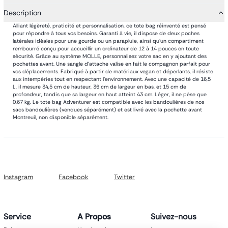
Description
Alliant légèreté, praticité et personnalisation, ce tote bag réinventé est pensé
pour répondre à tous vos besoins. Garanti à vie, il dispose de deux poches
latérales idéales pour une gourde ou un parapluie, ainsi qu’un compartiment
rembourré conçu pour accueillir un ordinateur de 12 à 14 pouces en toute
sécurité. Grâce au système MOLLE, personnalisez votre sac en y ajoutant des
pochettes avant. Une sangle d’attache valise en fait le compagnon parfait pour
vos déplacements. Fabriqué à partir de matériaux vegan et déperlants, il résiste
aux intempéries tout en respectant l’environnement. Avec une capacité de 16,5
L, il mesure 34,5 cm de hauteur, 36 cm de largeur en bas, et 15 cm de
profondeur, tandis que sa largeur en haut atteint 43 cm. Léger, il ne pèse que
0,67 kg. Le tote bag Adventurer est compatible avec les bandoulières de nos
sacs bandoulières (vendues séparément) et est livré avec la pochette avant
Montreuil, non disponible séparément.
Instagram
Facebook
Twitter
Service
A Propos
Suivez-nous