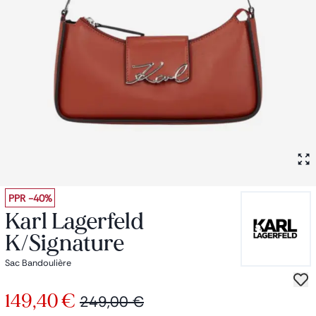
Petit sac à dos
Porte monnaie
Bagagerie
Bagages
Accessoires
Sac de voyage
Nos conseils
Nos Marques
Nos chaussettes
Collection : Les sacs de cours
PPR
-40%
Karl Lagerfeld
K/signature
Sac Bandoulière
149,40 €
249,00 €