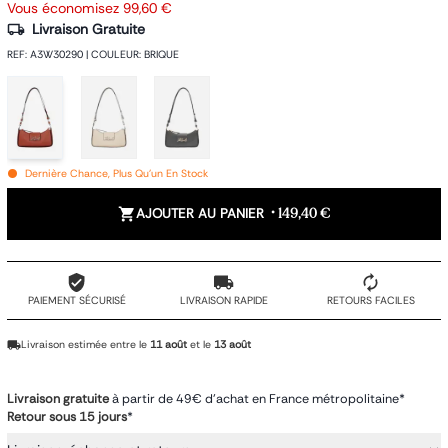
Vous économisez
99,60 €
Livraison Gratuite
REF
:
A3W30290
|
COULEUR
:
BRIQUE
Dernière Chance, Plus Qu'un En Stock
AJOUTER AU PANIER
•
149,40 €
PAIEMENT SÉCURISÉ
LIVRAISON RAPIDE
RETOURS FACILES
Livraison estimée entre le
11 août
et le
13 août
Livraison gratuite
à partir de 49€ d'achat en France métropolitaine*
Retour sous 15 jours
*