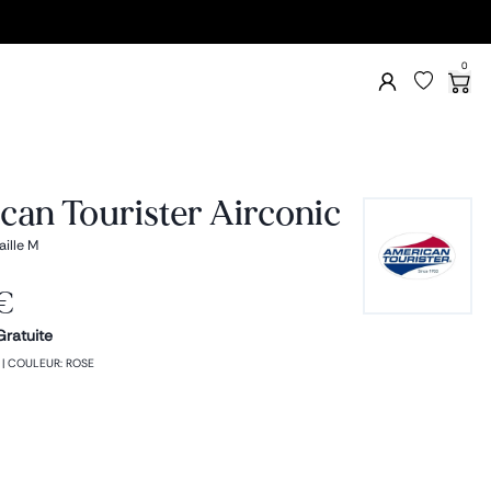
0
an Tourister Airconic
aille M
€
Gratuite
|
COULEUR
:
ROSE