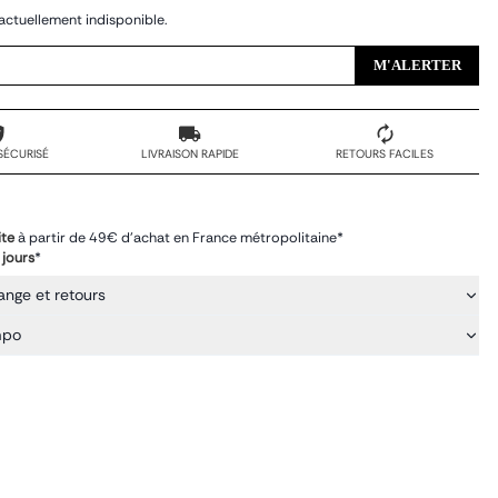
actuellement indisponible.
M'ALERTER
SÉCURISÉ
LIVRAISON RAPIDE
RETOURS FACILES
ite
à partir de 49€ d'achat en France métropolitaine*
 jours
*
ange et retours
mpo