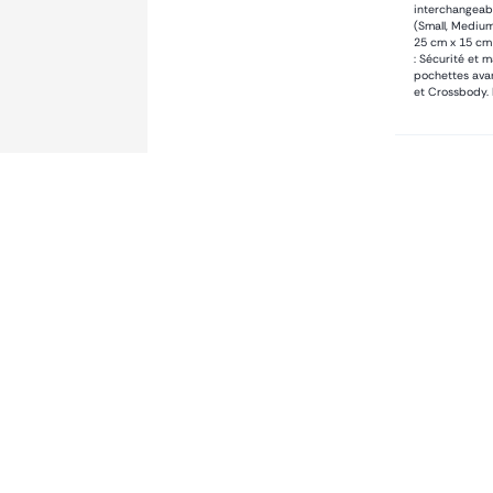
interchangeab
(Small, Medium
25 cm x 15 cm 
: Sécurité et 
pochettes avan
et Crossbody. 