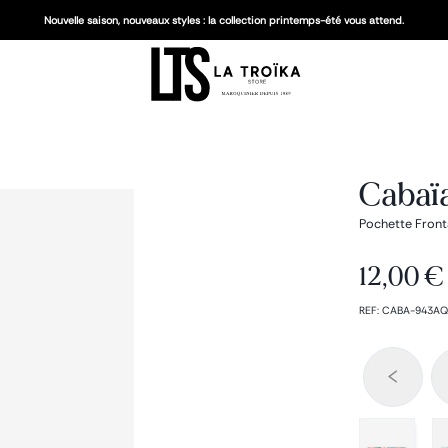
Nouvelle saison, nouveaux styles : la collection printemps-été vous attend.
Cabaïa
Pochette Front
12,00 €
REF
:
CABA-943AQ