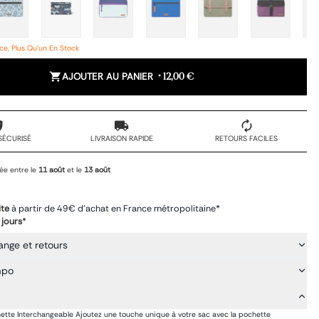
e, Plus Qu'un En Stock
AJOUTER AU PANIER
•
12,00 €
SÉCURISÉ
LIVRAISON RAPIDE
RETOURS FACILES
ée entre le
11 août
et le
13 août
ite
à partir de 49€ d'achat en France métropolitaine*
 jours
*
ange et retours
mpo
ette Interchangeable Ajoutez une touche unique à votre sac avec la pochette