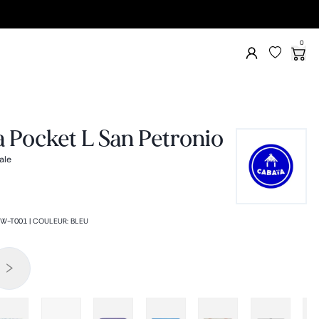
0
 Pocket L San Petronio
ale
W-T001
|
COULEUR
:
BLEU