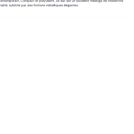
contemporain. Compact et polyvalent, ce sac est un excellent mélange de modernité
alité, sublimé par des finitions métalliques élégantes.