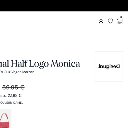
0
al Half Logo Monica
En Cuir Vegan Marron
€
59,95 €
isez
23,98 €
OULEUR
:
CAMEL