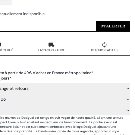
actuellement indisponible.
M'ALERTER
SÉCURISÉ
LIVRAISON RAPIDE
RETOURS FACILES
ite
à partir de 49€ d'achat en France métropolitaine*
 jours
*
ange et retours
mpo
re marron de Desigual est conçu en cuir vegan de haute qualité, alliant une texture
pect luxueux tout en étant respectueux de l'environnement. La poche avant est
rmeture éclair et est subtilement embossée avec le logo Desigual, ajoutant une
rnité et de praticité. La bandoulière, ornée de clous argentés, apporte un style