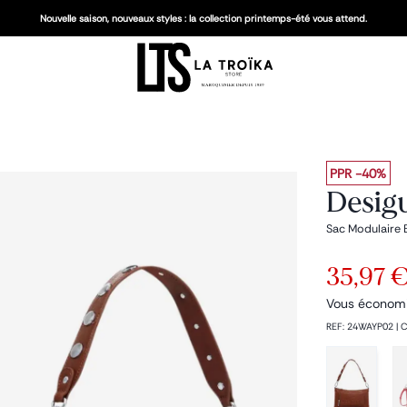
Nouvelle saison, nouveaux styles : la collection printemps-été vous attend.
PPR
-40%
Desigu
Sac Modulaire 
35,97 
Vous économ
REF
:
24WAYP02
|
C