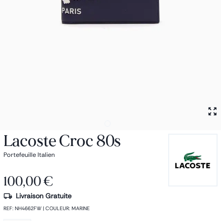
Petit sac à dos
Porte monnaie
Bagagerie
Bagages
Accessoires
Sac de voyage
Nos conseils
Nos Marques
Nos chaussettes
Collection : Les sacs de cours
Lacoste Croc 80s
Portefeuille Italien
100,00 €
Livraison Gratuite
REF
:
NH4662FW
|
COULEUR
:
MARINE