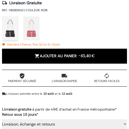
Livraison Gratuite
REF
:
VBS8DN10
|
COULEUR
:
NOIR
Dernière Chance, Plus Qu'un En Stock
AJOUTER AU PANIER
•
65,40 €
PAIEMENT SÉCURISÉ
LIVRAISON RAPIDE
RETOURS FACILES
Livraison estimée entre le
10 août
et le
12 août
Livraison gratuite
à partir de 49€ d'achat en France métropolitaine*
Retour sous 15 jours
*
Livraison, échange et retours