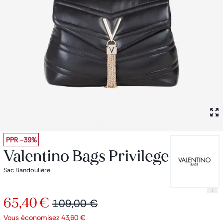
Petit sac à dos
Porte monnaie
Bagagerie
Bagages
Accessoires
Sac de voyage
Nos conseils
Nos Marques
Nos chaussettes
Collection : Les sacs de cours
PPR
-39%
Valentino Bags Privilege
Sac Bandoulière
1
65,40 €
109,00 €
Vous économisez
43,60 €