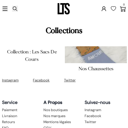
Soldes d'été 2026
0
Femme
Sac femme
Business
Accessoires
Collections
Petite maroquinerie
Chaussures
Homme
Sac homme
Collection : Les Sacs De
Petite maroquinerie
Cours
Business
Nos Chaussettes
Accessoires
Claquettes
Instagram
Facebook
Twitter
Enfant
Scolaire
Porte feuille
Accessoires
Service
A Propos
Suivez-nous
Valise enfant
Paiement
Nos boutiques
Instagram
Besace enfant
Livraison
Nos marques
Facebook
Petit sac à dos
Retours
Mentions légales
Twitter
Porte monnaie
FAQ
CGV