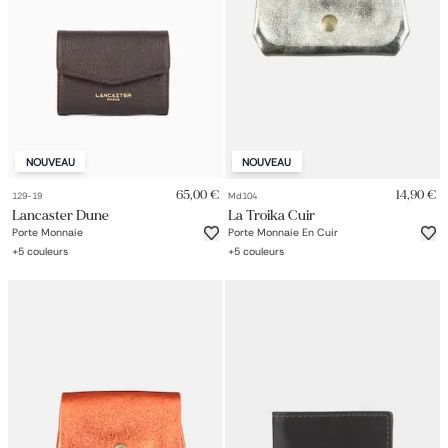
NOUVEAU
NOUVEAU
65,00 €
14,90 €
129-19
Md104
Lancaster Dune
La Troika Cuir
Porte Monnaie
Porte Monnaie En Cuir
+
5
couleurs
+
5
couleurs