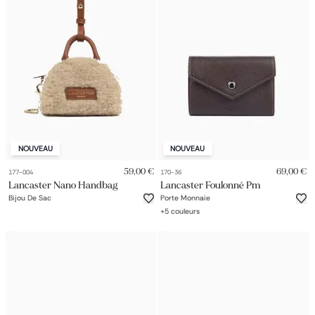
Petit sac à dos
Porte monnaie
Bagagerie
Bagages
Accessoires
Sac de voyage
Nos conseils
Nos Marques
Nos chaussettes
Collection : Les sacs de cours
NOUVEAU
NOUVEAU
59,00 €
69,00 €
177-004
170-36
Lancaster Nano Handbag
Lancaster Foulonné Pm
Bijou De Sac
Porte Monnaie
+
5
couleurs