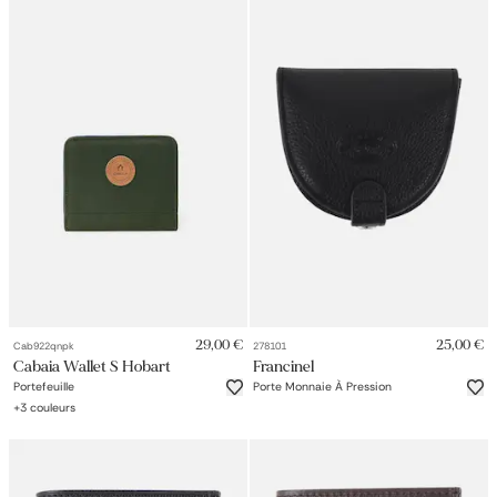
29,00 €
25,00 €
Cab922qnpk
278101
Cabaia Wallet S Hobart
Francinel
Portefeuille
Porte Monnaie À Pression
+
3
couleurs