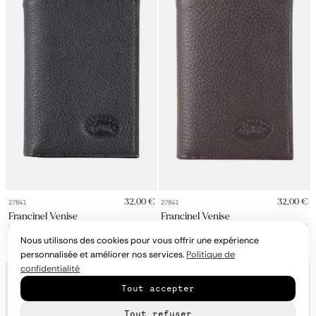
32,00 €
32,00 €
27841
27841
Francinel Venise
Francinel Venise
Venise 27 - Portefeuille Junior Marron
Venise 27 - Portefeuille Junior Marron
Nous utilisons des cookies pour vous offrir une expérience
+
2
couleurs
+
2
couleurs
personnalisée et améliorer nos services.
Politique de
confidentialité
Tout accepter
Tout refuser