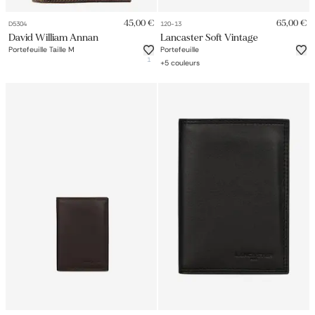
45,00 €
65,00 €
D5304
120-13
David William Annan
Lancaster Soft Vintage
Portefeuille Taille M
Portefeuille
1
+
5
couleurs