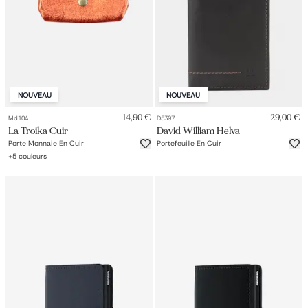
NOUVEAU
NOUVEAU
14,90 €
29,00 €
Md104
D5397
La Troika Cuir
David William Helva
Porte Monnaie En Cuir
Portefeuille En Cuir
+
5
couleurs