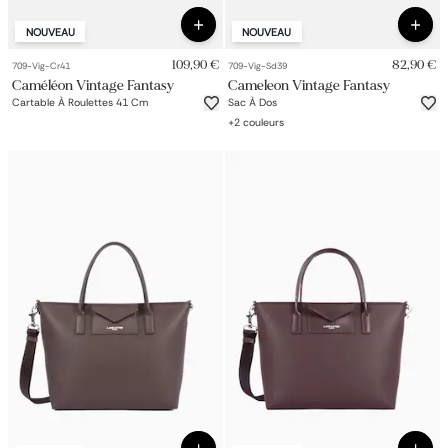
NOUVEAU
NOUVEAU
109,90 €
82,90 €
709-Vig-Cr41
709-Vig-Sd39
Caméléon Vintage Fantasy
Cameleon Vintage Fantasy
Cartable À Roulettes 41 Cm
Sac À Dos
+
2
couleurs