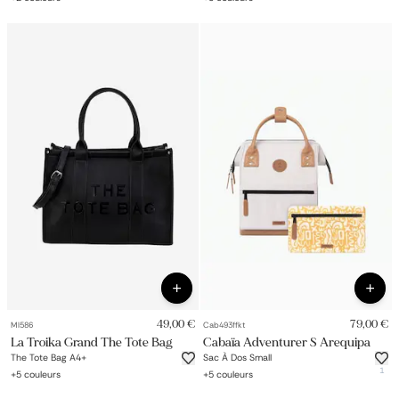
49,00 €
79,00 €
Ml586
Cab493ffkt
La Troika Grand The Tote Bag
Cabaïa Adventurer S Arequipa
The Tote Bag A4+
Sac À Dos Small
1
+
5
couleurs
+
5
couleurs