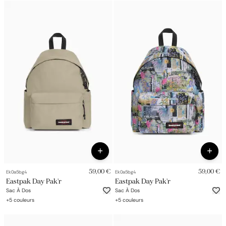
59,00 €
59,00 €
Ek0a5bg4
Ek0a5bg4
Eastpak Day Pak'r
Eastpak Day Pak'r
Sac À Dos
Sac À Dos
+
5
couleurs
+
5
couleurs