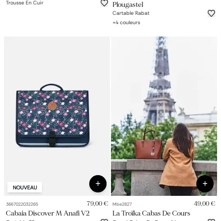
Trousse En Cuir
Plougastel
Cartable Rabat
+
4
couleurs
NOUVEAU
79,00 €
49,00 €
3667022032265
Mbe2827
Cabaia Discover M Anafi V2
La Troïka Cabas De Cours