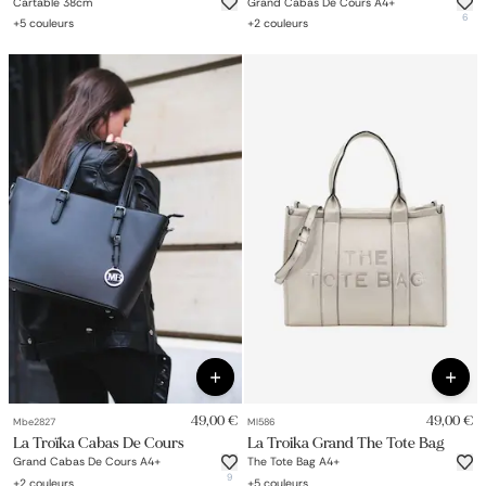
Cartable 38cm
Grand Cabas De Cours A4+
6
+
5
couleurs
+
2
couleurs
49,00 €
49,00 €
Mbe2827
Ml586
La Troïka Cabas De Cours
La Troika Grand The Tote Bag
Grand Cabas De Cours A4+
The Tote Bag A4+
9
+
2
couleurs
+
5
couleurs