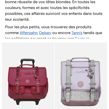
Petit sac à dos
bonne réussite de vos têtes blondes. En toutes les
Porte monnaie
couleurs, formes et avec toutes les spécificités
Bagagerie
possibles, ces affaires suivront vos enfants dans toute
Bagages
leur scolarité.
Accessoires
Sac de voyage
Pour les plus petits, vous trouverez des produits
Nos conseils
comme
Affenzahn
,
Delsey
ou encore
Tann’s
tandis que
Nos Marques
les collégiens pourront se tourner vers
Eastpak
,
Nos chaussettes
Quiksilver
et
Ripcurl
. Pour les lycéens et plus grand
Collection : Les sacs de cours
encore, les différents sacs
Lacoste
, Herschel,
Eastpak
,
Fjällräven
ou
La Troïka
conviendront parfaitement.
Venez explorer toute notre gamme de produits
scolaire sur notre
site