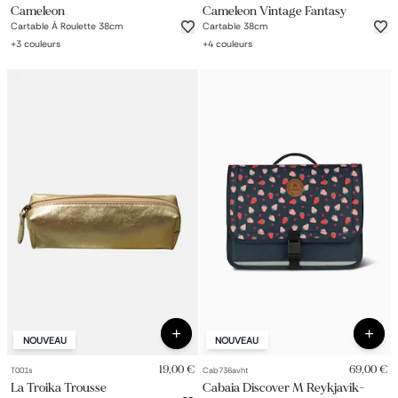
Cameleon
Cameleon Vintage Fantasy
Cartable À Roulette 38cm
Cartable 38cm
+
3
couleurs
+
4
couleurs
NOUVEAU
NOUVEAU
19,00 €
69,00 €
T001s
Cab736avht
La Troika Trousse
Cabaia Discover M Reykjavik-