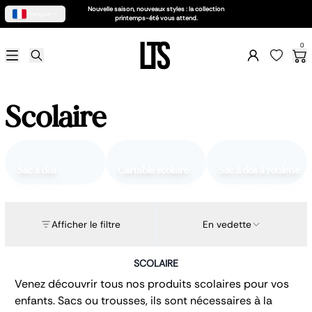
Nouvelle saison, nouveaux styles : la collection
Français
printemps-été vous attend.
Soldes d'été 2026
0
Femme
Sac femme
Business
Accessoires
Scolaire
Petite maroquinerie
Chaussures
Homme
Sac homme
Petite maroquinerie
Sac à dos
Cartable scolaire
Sac à dos à roulette
Business
Accessoires
Claquettes
Afficher le filtre
En vedette
Enfant
Scolaire
Porte feuille
SCOLAIRE
Accessoires
Venez découvrir tous nos produits scolaires pour vos
Valise enfant
Besace enfant
enfants. Sacs ou trousses, ils sont nécessaires à la