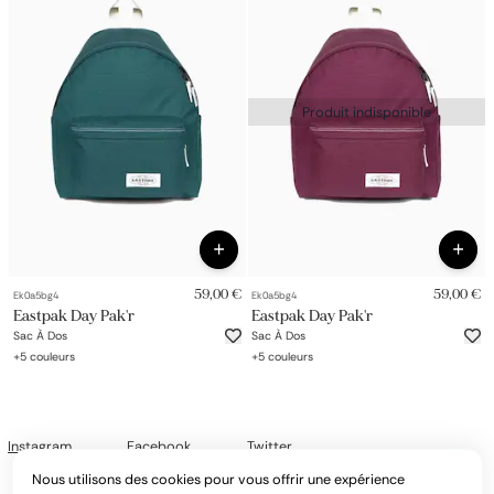
Produit indisponible
59,00 €
59,00 €
Ek0a5bg4
Ek0a5bg4
Eastpak Day Pak'r
Eastpak Day Pak'r
Sac À Dos
Sac À Dos
+
5
couleurs
+
5
couleurs
Instagram
Facebook
Twitter
Nous utilisons des cookies pour vous offrir une expérience