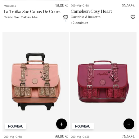
99,90 €
49,00 €
709-Vig-Cr38
Mbe2851
Cameleon Cosy Heart
La Troïka Sac Cabas De Cours
Cartable À Roulette
Grand Sac Cabas A4+
4
+
2
couleurs
NOUVEAU
NOUVEAU
99,90 €
79,90 €
709-Vig-Cr38
709-Vig-Ca38