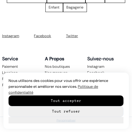
Petit sac à dos
Porte monnaie
Enfant
Bagagerie
Bagagerie
Bagages
Accessoires
Sac de voyage
Instagram
Facebook
Twitter
Nos conseils
Nos Marques
Nos chaussettes
Collection : Les sacs de cours
Service
A Propos
Suivez-nous
Paiement
Nos boutiques
Instagram
Livraison
Nos marques
Facebook
Retours
Mentions légales
Twitter
Nous utilisons des cookies pour vous offrir une expérience
FAQ
CGV
personnalisée et améliorer nos services.
Politique de
Politique de
confidentialité
confidentialité
Tout accepter
Contact
Tout refuser
Personnaliser
© Copyright
2026
latroikastore.com