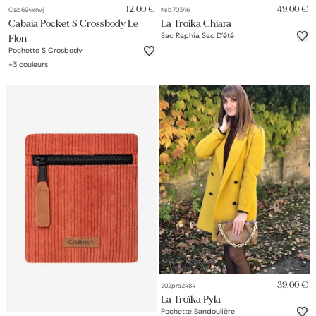
12,00 €
49,00 €
Cab694xnvj
Ksb70346
Cabaia Pocket S Crossbody Le
La Troika Chiara
Sac Raphia Sac D'été
Flon
Pochette S Crosbody
+
3
couleurs
39,00 €
202prs2484
La Troïka Pyla
Pochette Bandoulière