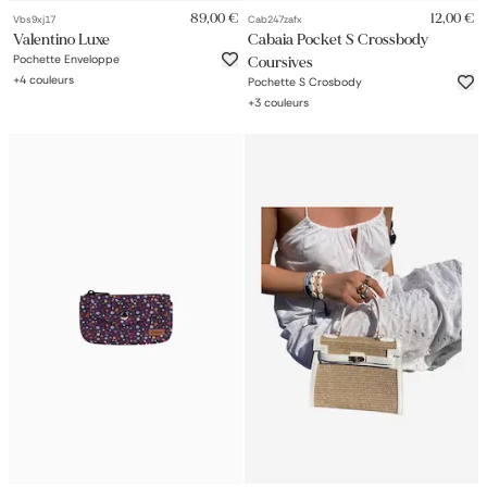
89,00 €
12,00 €
Vbs9xj17
Cab247zafx
Valentino Luxe
Cabaia Pocket S Crossbody
Pochette Enveloppe
Coursives
+
4
couleurs
Pochette S Crosbody
+
3
couleurs