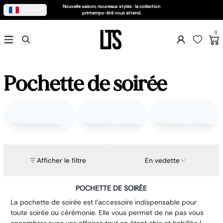
Nouvelle saison, nouveaux styles : la collection
Français
printemps-été vous attend.
Soldes d'été 2026
0
Femme
Sac femme
Business
Accessoires
Pochette de soirée
Petite maroquinerie
Chaussures
Homme
Sac homme
Petite maroquinerie
Pochette soirée
Pochette de soirée
Pochette de soirée
Business
satin
rigide
vernis
Accessoires
Claquettes
Afficher le filtre
En vedette
Enfant
Scolaire
Porte feuille
POCHETTE DE SOIRÉE
Accessoires
La pochette de soirée est l'accessoire indispensable pour
Valise enfant
toute soirée ou cérémonie. Elle vous permet de ne pas vous
Besace enfant
encombrer avec vos affaires tout en étant chic et habillée !