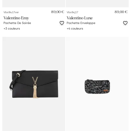
89,00 €
89,00 €
Vbs9iu17ver
Vbs9xj17
Valentino Emy
Valentino Luxe
Pochette De Soirée
Pochette Enveloppe
+
3
couleurs
+
4
couleurs