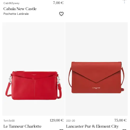
1
7,00 €
Cab963ywey
Cabaïa New Castle
Pochette Latérale
129,00 €
75,00 €
Tott3c00
222-20
Le Tanneur Charlotte
Lancaster Pur & Element City