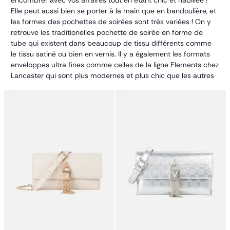
Petit sac à dos
Elle peut aussi bien se porter à la main que en bandoulière, et
Porte monnaie
les formes des pochettes de soirées sont très variées ! On y
Bagagerie
retrouve les traditionelles pochette de soirée en forme de
Bagages
tube qui existent dans beaucoup de tissu différents comme
Accessoires
le tissu satiné ou bien en vernis. Il y a également les formats
Sac de voyage
enveloppes ultra fines comme celles de la ligne Elements chez
Nos conseils
Lancaster qui sont plus modernes et plus chic que les autres
Nos Marques
mais malheureusement vous ne pourrez pas
Nos chaussettes
transporter beaucoup d'affaires. Il y a également la
Collection : Les sacs de cours
minaudière pour garder un look rétro mais stylish.
Toutes ces formes et ces couleurs vous permettent de les
associer aisémment avec votre tenue. Vous pouvez les
associer aux couleurs de votre haut ou de vos chaussures ou
bien complètement casser pour faire ressortir votre tenue
encore plus !