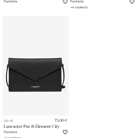
Pochette
Pochette
+
4
couleurs
75,00 €
222-20
Lancaster Pur & Element City
Pochette
+
4
couleurs