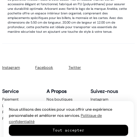
accessoire élégant et fonctionnel, fabriqué en P.U (polyuréthane) pour assurer
une durabilité optimale. Arborant avec fierté le logo de la marque Anekke, cette
pochette offre un espace intérieur bien organisé, comprenant des
emplacements spécifiques pour les billets, la monnaie et les cartes. Avec des
dimensions de 5.50 cm de longueur, 20.00 cm de largeur et 12.00 cm de
profondeur, cette pochette est idéale pour transporter vos essentiels de
manière sécurisée tout en ajoutant une touche de style à votre tenue.
Instagram
Facebook
Twitter
Service
A Propos
Suivez-nous
Paiement
Nos boutiques
Instagram
Livraison
Nos marques
Facebook
Nous utilisons des cookies pour vous offrir une expérience
Retours
Mentions légales
Twitter
personnalisée et améliorer nos services.
Politique de
FAQ
CGV
confidentialité
Politique de
Tout accepter
confidentialité