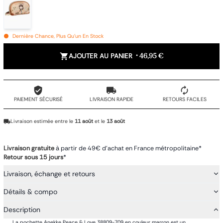
Dernière Chance, Plus Qu'un En Stock
AJOUTER AU PANIER
•
46,95 €
PAIEMENT SÉCURISÉ
LIVRAISON RAPIDE
RETOURS FACILES
Livraison estimée entre le
11 août
et le
13 août
Livraison gratuite
à partir de 49€ d'achat en France métropolitaine*
Retour sous 15 jours
*
Livraison, échange et retours
Détails & compo
Description
La pochette Anekke Peace & Love 38809-709 en couleur marron est un