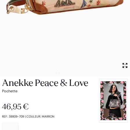
Petit sac à dos
Porte monnaie
Bagagerie
Bagages
Accessoires
Sac de voyage
Nos conseils
Nos Marques
Nos chaussettes
Collection : Les sacs de cours
Anekke Peace & Love
Pochette
46,95 €
REF
:
38809-709
|
COULEUR
:
MARRON