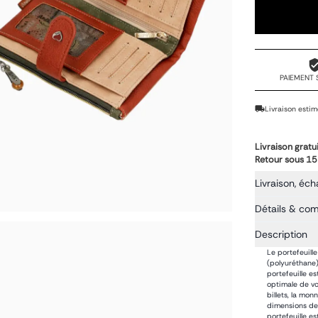
PAIEMENT 
Livraison estim
Livraison gratu
Retour sous 15
Livraison, éch
Détails & co
Description
Le portefeuill
(polyuréthane)
portefeuille e
optimale de vos
billets, la mo
dimensions de 
portefeuille e