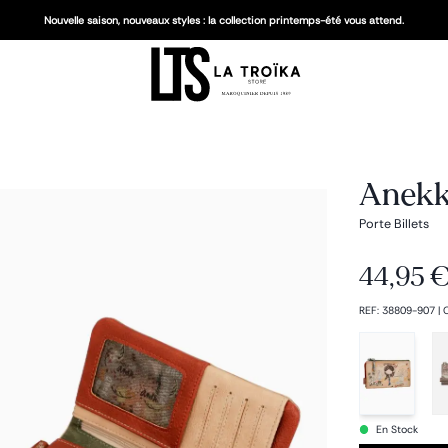
Nouvelle saison, nouveaux styles : la collection printemps-été vous attend.
Anekk
Porte Billets
44,95 
REF
:
38809-907
|
En Stock