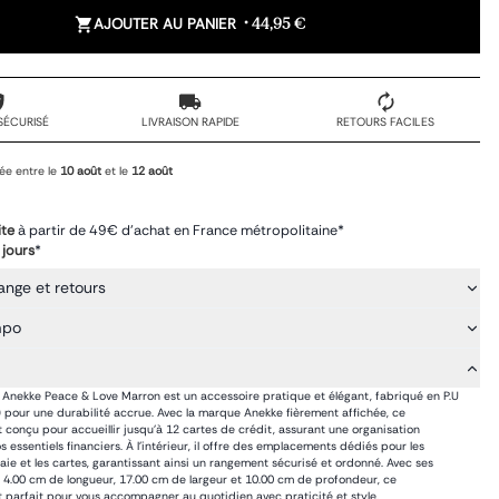
AJOUTER AU PANIER
•
44,95 €
SÉCURISÉ
LIVRAISON RAPIDE
RETOURS FACILES
ée entre le
10 août
et le
12 août
ite
à partir de 49€ d'achat en France métropolitaine*
 jours
*
ange et retours
mpo
e Anekke Peace & Love Marron est un accessoire pratique et élégant, fabriqué en P.U
 pour une durabilité accrue. Avec la marque Anekke fièrement affichée, ce
st conçu pour accueillir jusqu'à 12 cartes de crédit, assurant une organisation
 essentiels financiers. À l'intérieur, il offre des emplacements dédiés pour les
nnaie et les cartes, garantissant ainsi un rangement sécurisé et ordonné. Avec ses
4.00 cm de longueur, 17.00 cm de largeur et 10.00 cm de profondeur, ce
st parfait pour vous accompagner au quotidien avec praticité et style.