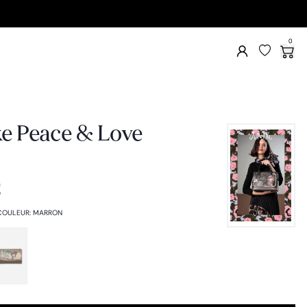
0
e Peace & Love
€
COULEUR
:
MARRON