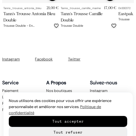
21,00 €
17,00 €
Tanns_trousse_antonia_bleu
Tanns_trousse_camille_marine
Ek000372
Tann's Trousse Antonia Bleu
Tann's Trousse Camille
Eastpak 
Trousse
Double
Double
Trousse Double - En
Trousse Double
Précommande Livraison Mi-Juin
Instagram
Facebook
Twitter
Service
A Propos
Suivez-nous
Paiement
Nos boutiques
Instagram
Livraison
Nos marques
Facebook
Nous utilisons des cookies pour vous offrir une expérience
Retours
Mentions légales
Twitter
personnalisée et améliorer nos services.
Politique de
FAQ
CGV
confidentialité
Politique de
Tout accepter
confidentialité
Contact
Tout refuser