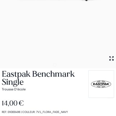
Petit sac à dos
Porte monnaie
Bagagerie
Bagages
Accessoires
Sac de voyage
Nos conseils
Nos Marques
Nos chaussettes
Collection : Les sacs de cours
Eastpak Benchmark
Single
Trousse D'école
14,00 €
REF
:
EK000498
|
COULEUR
:
7V1_FLORA_FADE_NAVY