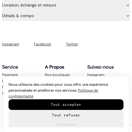
Livraison, échange et retours
Détails & compo
Instagram
Facebook
Twitter
Service
A Propos
Suivez-nous
Paiement
Nos boutiques
Instagram
Livraison
Nos marques
Facebook
Nous utilisons des cookies pour vous offrir une expérience
Retours
Mentions légales
Twitter
personnalisée et améliorer nos services.
Politique de
FAQ
CGV
confidentialité
Politique de
Tout accepter
confidentialité
Contact
Tout refuser
Personnaliser
© Copyright
2026
latroikastore.com