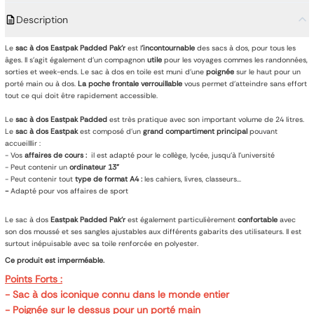
Description
Le
sac à dos
Eastpak
Padded Pak'r
est l
'incontournable
des sacs à dos, pour tous les
âges. Il s'agit également d'un compagnon
utile
pour les voyages commes les randonnées,
sorties et week-ends. Le sac à dos en toile est muni d'une
poignée
sur le haut pour un
porté main ou à dos.
La poche frontale verrouillable
vous permet d’atteindre sans effort
tout ce qui doit être rapidement accessible.
Le
sac à dos
Eastpak
Padded
est très pratique avec son important volume de 24 litres.
Le
sac à dos Eastpak
est composé d’un
grand compartiment principal
pouvant
accueilllir :
- Vos
affaires de cours :
il est adapté pour le collège, lycée, jusqu'à l'université
- Peut contenir un
ordinateur 13"
- Peut contenir tout
type de format A4 :
les cahiers, livres, classeurs...
-
Adapté pour vos affaires de sport
Le sac à dos
Eastpak
Padded Pak'r
est également particulièrement
confortable
avec
son dos moussé et ses sangles ajustables aux différents gabarits des utilisateurs. Il est
surtout inépuisable avec sa toile renforcée en polyester.
Ce produit est imperméable.
Points Forts :
- Sac à dos iconique connu dans le monde entier
- Poignée sur le dessus pour un porté main