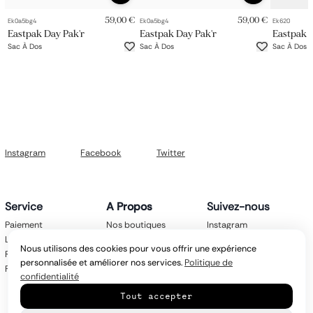
59,00 €
59,00 €
Ek0a5bg4
Ek0a5bg4
Ek620
Eastpak Day Pak'r
Eastpak Day Pak'r
Eastpak 
Sac À Dos
Sac À Dos
Sac À Dos
Instagram
Facebook
Twitter
Service
A Propos
Suivez-nous
Paiement
Nos boutiques
Instagram
Livraison
Nos marques
Facebook
Nous utilisons des cookies pour vous offrir une expérience
Retours
Mentions légales
Twitter
personnalisée et améliorer nos services.
Politique de
FAQ
CGV
confidentialité
Politique de
Tout accepter
confidentialité
Contact