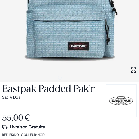
Petit sac à dos
Porte monnaie
Bagagerie
Bagages
Accessoires
Sac de voyage
Nos conseils
Nos Marques
Nos chaussettes
Collection : Les sacs de cours
Eastpak Padded Pak'r
Sac À Dos
1
55,00 €
Livraison Gratuite
REF
:
EK620
|
COULEUR
:
NOIR