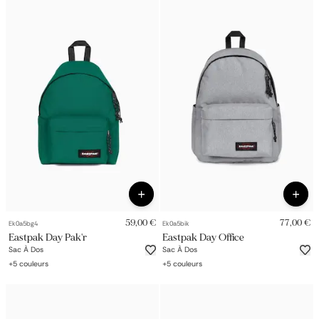
59,00 €
77,00 €
Ek0a5bg4
Ek0a5bik
Eastpak Day Pak'r
Eastpak Day Office
Sac À Dos
Sac À Dos
+
5
couleurs
+
5
couleurs