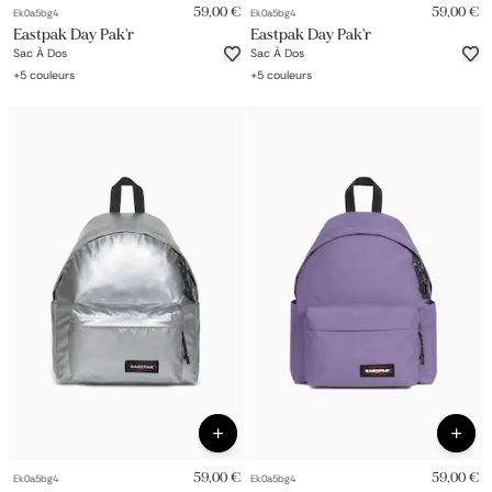
59,00 €
59,00 €
Ek0a5bg4
Ek0a5bg4
tendance et résistant pour l’école, le travail ou les voyages.
Eastpak Day Pak'r
Eastpak Day Pak'r
Sac À Dos
Sac À Dos
+
5
couleurs
+
5
couleurs
59,00 €
59,00 €
Ek0a5bg4
Ek0a5bg4