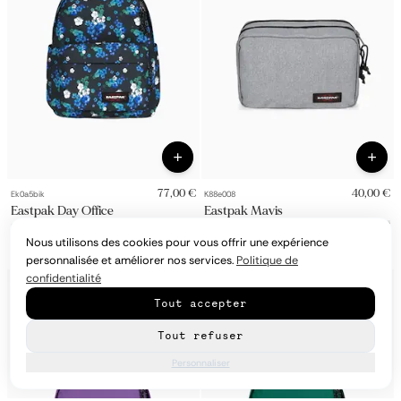
77,00 €
40,00 €
Ek0a5bik
K88e008
Eastpak Day Office
Eastpak Mavis
Sac À Dos
Trousse De Toilette
Nous utilisons des cookies pour vous offrir une expérience
+
5
couleurs
personnalisée et améliorer nos services.
Politique de
confidentialité
Tout accepter
Tout refuser
Personnaliser