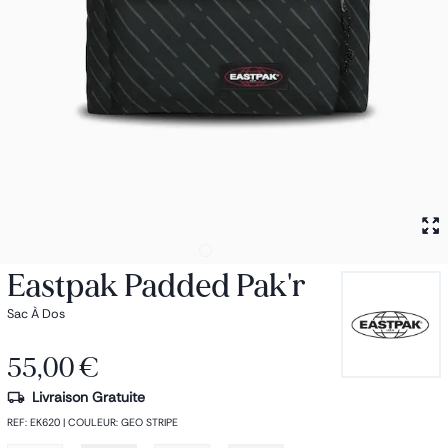
Petit sac à dos
Porte monnaie
Bagagerie
Bagages
Accessoires
Sac de voyage
Nos conseils
Nos Marques
Nos chaussettes
Collection : Les sacs de cours
Eastpak Padded Pak'r
Sac À Dos
55,00 €
Livraison Gratuite
REF
:
EK620
|
COULEUR
:
GEO STRIPE