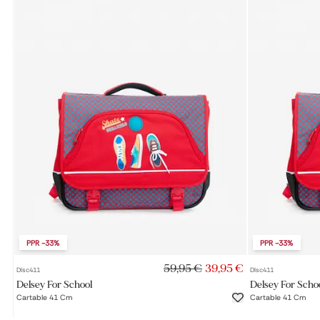
Petit sac à dos
Porte monnaie
Bagagerie
Bagages
Accessoires
Sac de voyage
Nos conseils
Nos Marques
Nos chaussettes
Collection : Les sacs de cours
PPR
-33%
PPR
-33%
AJOUT RAPIDE
59,95 €
39,95 €
Dlsc411
Dlsc411
Delsey For School
Delsey For Scho
Cartable 41 Cm
Cartable 41 Cm