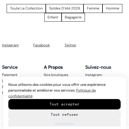
Petit sac à dos
Porte monnaie
Toute La Collection
Soldes D'été 2026
Femme
Homme
Bagagerie
Enfant
Bagagerie
Bagages
Accessoires
Sac de voyage
Nos conseils
Nos Marques
Instagram
Facebook
Twitter
Nos chaussettes
Collection : Les sacs de cours
Service
A Propos
Suivez-nous
Paiement
Nos boutiques
Instagram
Livraison
Nos marques
Facebook
Nous utilisons des cookies pour vous offrir une expérience
Retours
Mentions légales
Twitter
personnalisée et améliorer nos services.
Politique de
FAQ
CGV
confidentialité
Politique de
Tout accepter
confidentialité
Contact
Tout refuser
Personnaliser