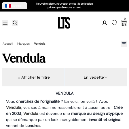
Nouvelle saison, nouveaux styles : la collection
Français
printemps-été vous attend.
Soldes d'été 2026
0
Femme
Sac femme
Business
Accessoires
Accueil
Marques
Vendula
Petite maroquinerie
Chaussures
Vendula
Homme
Sac homme
Petite maroquinerie
Business
Afficher le filtre
En vedette
Accessoires
Claquettes
Enfant
VENDULA
Scolaire
cherchez de l'originalité
Vous
? En voici, en voilà ! Avec
Porte feuille
Vendula
Crée
, vos sac à main ne ressembleront à aucun autre !
Accessoires
en 2003
Vendula
marque au design atypique
,
est devenue une
Valise enfant
inventif et original
qui se démarque par un look incroyablement
Besace enfant
Londres.
venant de