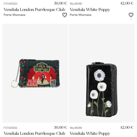
monnaie vendula
30,00 €
42,00 €
F37493201
Wp38280
Vendula London Purrlesque Club
Vendula White Poppy
Porte Monnaie
Porte Monnaie
1
30,00 €
42,00 €
F37493201
Wp38280
Vendula London Purrlesque Club
Vendula White Poppy