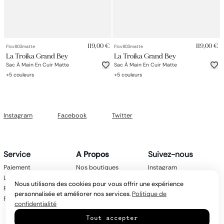
Petit sac à dos
Porte monnaie
Bagagerie
Bagages
Accessoires
119,00 €
119,00 €
Flcv803matte
Flcv803matte
Sac de voyage
La Troika Grand Bey
La Troika Grand Bey
Nos conseils
Sac À Main En Cuir Matte
Sac À Main En Cuir Matte
Nos Marques
+
5
couleurs
+
5
couleurs
Nos chaussettes
Collection : Les sacs de cours
Instagram
Facebook
Twitter
Service
A Propos
Suivez-nous
Paiement
Nos boutiques
Instagram
Livraison
Nos marques
Facebook
Nous utilisons des cookies pour vous offrir une expérience
Retours
Mentions légales
Twitter
personnalisée et améliorer nos services.
Politique de
FAQ
CGV
confidentialité
Politique de
Tout accepter
confidentialité