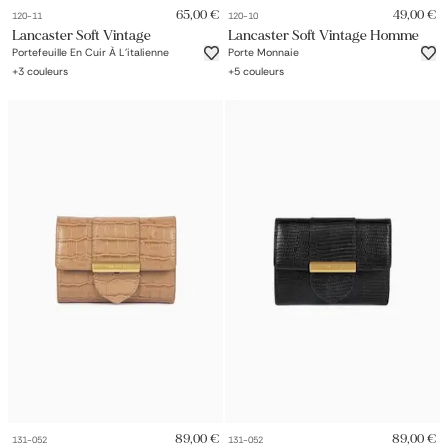
65,00 €
49,00 €
120-11
120-10
Lancaster Soft Vintage
Lancaster Soft Vintage Homme
Portefeuille En Cuir À L'italienne
Porte Monnaie
+
3
couleurs
+
5
couleurs
89,00 €
89,00 €
131-052
131-052