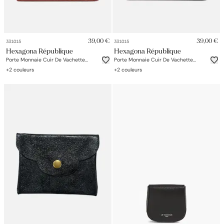
39,00 €
39,00 €
331015
331015
Hexagona République
Hexagona République
Porte Monnaie Cuir De Vachette
Porte Monnaie Cuir De Vachette
Végétal Collet
Végétal Collet
+
2
couleurs
+
2
couleurs