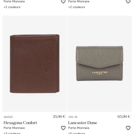
Porte Monnaie
Porte Monnaie
+
2
couleurs
+
2
couleurs
35,00 €
65,00 €
461015
129-19
Hexagona Confort
Lancaster Dune
Porte Monnaie
Porte Monnaie
+
3
couleurs
+
5
couleurs