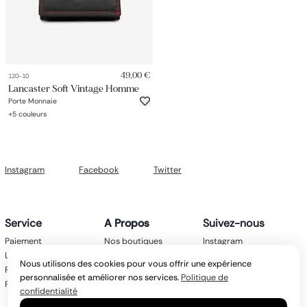
49,00 €
120-10
Lancaster Soft Vintage Homme
Porte Monnaie
+
5
couleurs
Instagram
Facebook
Twitter
Service
A Propos
Suivez-nous
Paiement
Nos boutiques
Instagram
Livraison
Nos marques
Facebook
Nous utilisons des cookies pour vous offrir une expérience
Retours
Mentions légales
Twitter
personnalisée et améliorer nos services.
Politique de
FAQ
CGV
confidentialité
Politique de