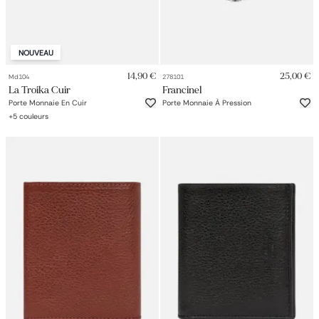
NOUVEAU
14,90 €
25,00 €
Md104
278101
La Troika Cuir
Francinel
Porte Monnaie En Cuir
Porte Monnaie À Pression
+
5
couleurs