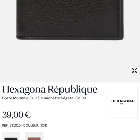
Petit sac à dos
Porte monnaie
Bagagerie
Bagages
Accessoires
Sac de voyage
Nos conseils
Nos Marques
Nos chaussettes
Collection : Les sacs de cours
Hexagona République
Porte Monnaie Cuir De Vachette Végétal Collet
39,00 €
REF
:
331015
|
COULEUR
:
NOIR