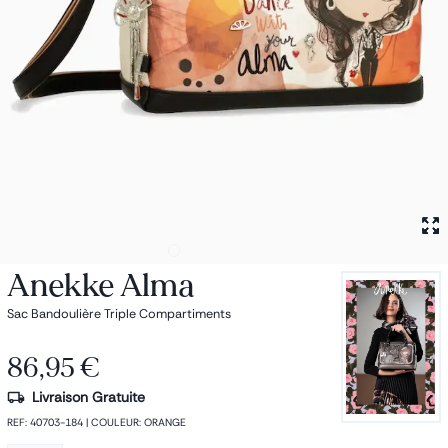
Petit sac à dos
Porte monnaie
Bagagerie
Bagages
Accessoires
Sac de voyage
Nos conseils
Nos Marques
Nos chaussettes
Collection : Les sacs de cours
Anekke Alma
Sac Bandoulière Triple Compartiments
86,95 €
Livraison Gratuite
REF
:
40703-184
|
COULEUR
:
ORANGE