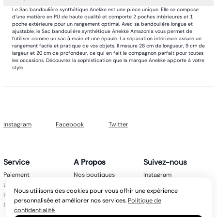
Le Sac bandoulière synthétique Anekke est une pièce unique. Elle se compose
d'une matière en PU de haute qualité et comporte 2 poches intérieures et 1
poche extérieure pour un rangement optimal. Avec sa bandoulière longue et
ajustable, le Sac bandoulière synthétique Anekke Amazonia vous permet de
l'utiliser comme un sac à main et une épaule. La séparation intérieure assure un
rangement facile et pratique de vos objets. Il mesure 28 cm de longueur, 9 cm de
largeur et 20 cm de profondeur, ce qui en fait le compagnon parfait pour toutes
les occasions. Découvrez la sophistication que la marque Anekke apporte à votre
style.
Instagram
Facebook
Twitter
Service
A Propos
Suivez-nous
Paiement
Nos boutiques
Instagram
Livraison
Nos marques
Facebook
Nous utilisons des cookies pour vous offrir une expérience
Retours
Mentions légales
Twitter
personnalisée et améliorer nos services.
Politique de
FAQ
CGV
confidentialité
Politique de