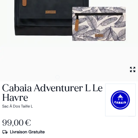
Petit sac à dos
Porte monnaie
Bagagerie
Bagages
Accessoires
Sac de voyage
Nos conseils
Nos Marques
Nos chaussettes
Collection : Les sacs de cours
Cabaia Adventurer L Le
Havre
Sac À Dos Taille L
99,00 €
Livraison Gratuite