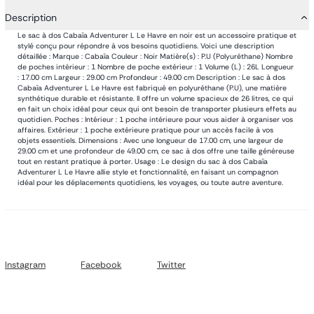
Description
Le sac à dos Cabaïa Adventurer L Le Havre en noir est un accessoire pratique et
stylé conçu pour répondre à vos besoins quotidiens. Voici une description
détaillée : Marque : Cabaïa Couleur : Noir Matière(s) : P.U (Polyuréthane) Nombre
de poches intérieur : 1 Nombre de poche extérieur : 1 Volume (L) : 26L Longueur
: 17.00 cm Largeur : 29.00 cm Profondeur : 49.00 cm Description : Le sac à dos
Cabaïa Adventurer L Le Havre est fabriqué en polyuréthane (P.U), une matière
synthétique durable et résistante. Il offre un volume spacieux de 26 litres, ce qui
en fait un choix idéal pour ceux qui ont besoin de transporter plusieurs effets au
quotidien. Poches : Intérieur : 1 poche intérieure pour vous aider à organiser vos
affaires. Extérieur : 1 poche extérieure pratique pour un accès facile à vos
objets essentiels. Dimensions : Avec une longueur de 17.00 cm, une largeur de
29.00 cm et une profondeur de 49.00 cm, ce sac à dos offre une taille généreuse
tout en restant pratique à porter. Usage : Le design du sac à dos Cabaïa
Adventurer L Le Havre allie style et fonctionnalité, en faisant un compagnon
idéal pour les déplacements quotidiens, les voyages, ou toute autre aventure.
Instagram
Facebook
Twitter