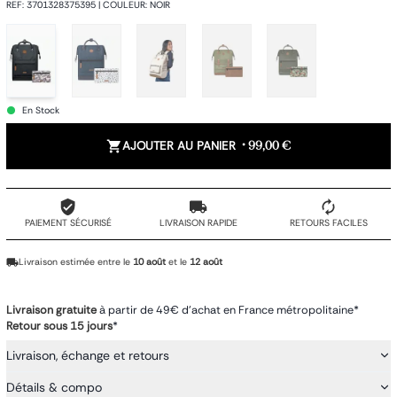
REF
:
3701328375395
|
COULEUR
:
NOIR
En Stock
AJOUTER AU PANIER
•
99,00 €
PAIEMENT SÉCURISÉ
LIVRAISON RAPIDE
RETOURS FACILES
Livraison estimée entre le
10 août
et le
12 août
Livraison gratuite
à partir de 49€ d'achat en France métropolitaine*
Retour sous 15 jours
*
Livraison, échange et retours
Détails & compo