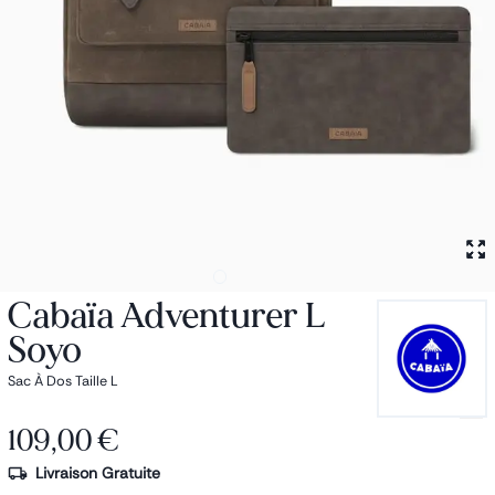
Petit sac à dos
Porte monnaie
Bagagerie
Bagages
Accessoires
Sac de voyage
Nos conseils
Nos Marques
Nos chaussettes
Collection : Les sacs de cours
Cabaïa Adventurer L
Soyo
Sac À Dos Taille L
109,00 €
Livraison Gratuite