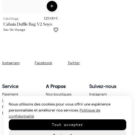
129,00 €
Cab223cgjp
Cabaia Duffle Bag V2 Soyo
Sac De Voyage
Instagram
Facebook
Twitter
Service
A Propos
Suivez-nous
Paiement
Nos boutiques
Instagram
Livraison
Nos marques
Facebook
Nous utilisons des cookies pour vous offrir une expérience
Retours
Mentions légales
Twitter
personnalisée et améliorer nos services.
Politique de
FAQ
CGV
confidentialité
Politique de
Tout accepter
confidentialité
Contact