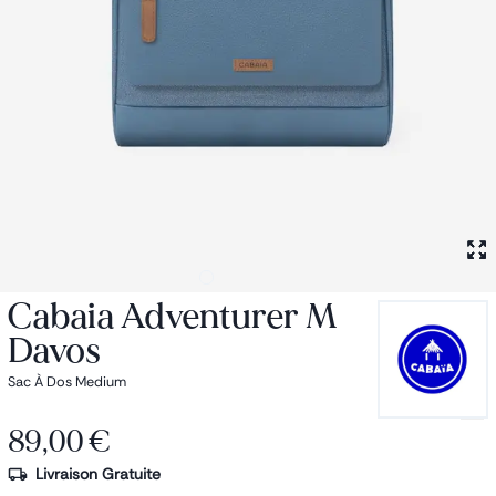
Petit sac à dos
Porte monnaie
Bagagerie
Bagages
Accessoires
Sac de voyage
Nos conseils
Nos Marques
Nos chaussettes
Collection : Les sacs de cours
Cabaia Adventurer M
Davos
Sac À Dos Medium
89,00 €
Livraison Gratuite