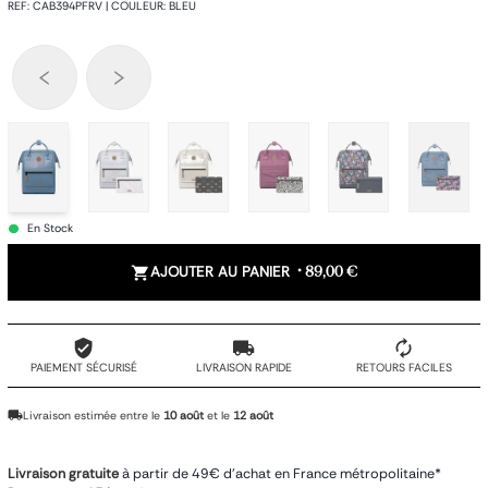
REF
:
CAB394PFRV
|
COULEUR
:
BLEU
En Stock
AJOUTER AU PANIER
•
89,00 €
PAIEMENT SÉCURISÉ
LIVRAISON RAPIDE
RETOURS FACILES
Livraison estimée entre le
10 août
et le
12 août
Livraison gratuite
à partir de 49€ d'achat en France métropolitaine*