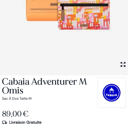
Petit sac à dos
Porte monnaie
Bagagerie
Bagages
Accessoires
Sac de voyage
Nos conseils
Nos Marques
Nos chaussettes
Collection : Les sacs de cours
Cabaia Adventurer M
Omis
Sac À Dos Taille M
89,00 €
Livraison Gratuite