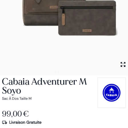
Petit sac à dos
Porte monnaie
Bagagerie
Bagages
Accessoires
Sac de voyage
Nos conseils
Nos Marques
Nos chaussettes
Collection : Les sacs de cours
Cabaia Adventurer M
Soyo
Sac À Dos Taille M
99,00 €
Livraison Gratuite