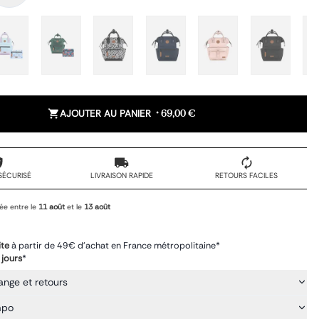
AJOUTER AU PANIER
•
69,00 €
SÉCURISÉ
LIVRAISON RAPIDE
RETOURS FACILES
ée entre le
11 août
et le
13 août
ite
à partir de 49€ d'achat en France métropolitaine*
 jours
*
ange et retours
mpo