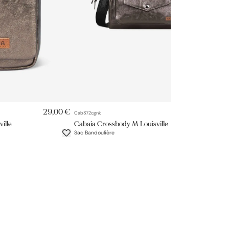
RAPIDE
AJOUT RAPIDE
29,00 €
89,00 €
Cab372cgnk
Ca
ille
Cabaia Crossbody M Louisville
Ca
Sac Bandoulière
Po