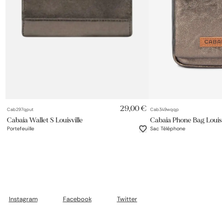
AJOUT RAPIDE
AJOUT 
29,00 €
Cab297qput
Cab349wqqp
Cabaia Wallet S Louisville
Cabaia Phone Bag Louisv
Portefeuille
Sac Téléphone
Instagram
Facebook
Twitter