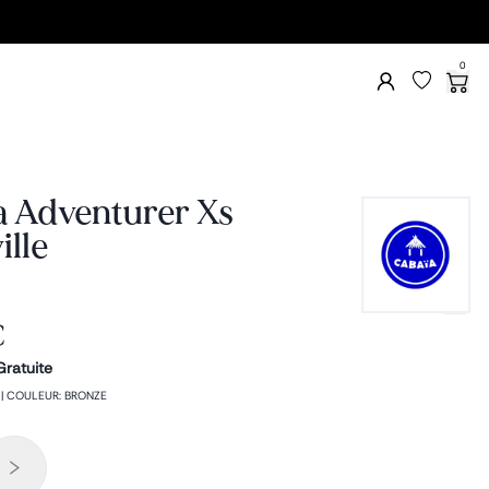
0
a Adventurer Xs
ille
€
Gratuite
|
COULEUR
:
BRONZE