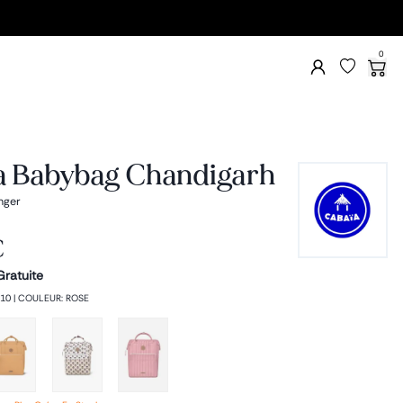
0
a Babybag Chandigarh
nger
€
Gratuite
10
|
COULEUR
:
ROSE