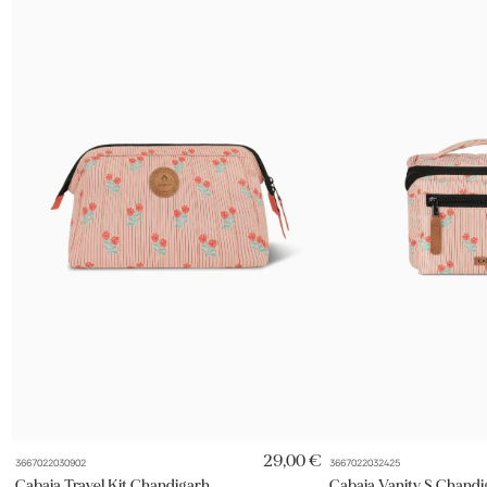
AJOUT RAPIDE
AJOUT 
29,00 €
3667022030902
3667022032425
Cabaia Travel Kit Chandigarh
Cabaia Vanity S Chand