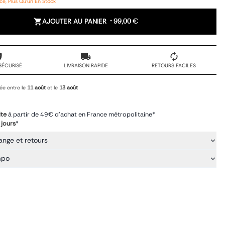
e, Plus Qu'un En Stock
AJOUTER AU PANIER
•
99,00 €
SÉCURISÉ
LIVRAISON RAPIDE
RETOURS FACILES
ée entre le
11 août
et le
13 août
ite
à partir de 49€ d'achat en France métropolitaine*
 jours
*
ange et retours
mpo