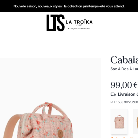
Nouvelle saison, nouveaux styles : la collection printemps-été vous attend.
Cabai
Sac À Dos À La
99,00 
Livraison 
REF
:
36670220308