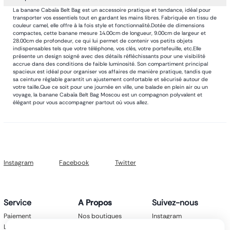
La banane Cabaïa Belt Bag est un accessoire pratique et tendance, idéal pour
transporter vos essentiels tout en gardant les mains libres. Fabriquée en tissu de
couleur camel, elle offre à la fois style et fonctionnalité.Dotée de dimensions
compactes, cette banane mesure 14.00cm de longueur, 9.00cm de largeur et
28.00cm de profondeur, ce qui lui permet de contenir vos petits objets
indispensables tels que votre téléphone, vos clés, votre portefeuille, etc.Elle
présente un design soigné avec des détails réfléchissants pour une visibilité
accrue dans des conditions de faible luminosité. Son compartiment principal
spacieux est idéal pour organiser vos affaires de manière pratique, tandis que
sa ceinture réglable garantit un ajustement confortable et sécurisé autour de
votre taille.Que ce soit pour une journée en ville, une balade en plein air ou un
voyage, la banane Cabaïa Belt Bag Moscou est un compagnon polyvalent et
élégant pour vous accompagner partout où vous allez.
Instagram
Facebook
Twitter
Service
A Propos
Suivez-nous
Paiement
Nos boutiques
Instagram
Livraison
Nos marques
Facebook