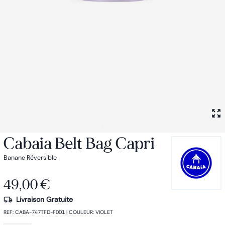
Petit sac à dos
Porte monnaie
Bagagerie
Bagages
Accessoires
Sac de voyage
Nos conseils
Nos Marques
Nos chaussettes
Collection : Les sacs de cours
Cabaia Belt Bag Capri
Banane Réversible
49,00 €
Livraison Gratuite
REF
:
CABA-747TFD-F001
|
COULEUR
:
VIOLET