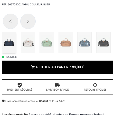
REF
:
3667022014018
|
COULEUR
:
BLEU
En Stock
AJOUTER AU PANIER
•
89,00 €
PAIEMENT SÉCURISÉ
LIVRAISON RAPIDE
RETOURS FACILES
Livraison estimée entre le
12 août
et le
14 août
Livraison gratuite
à partir de 49€ d'achat en France métropolitaine*