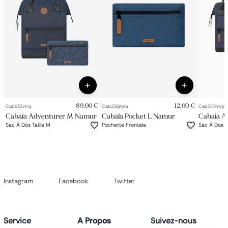
89,00 €
12,00 €
Cab933vtrq
Cab236jhzn/
Cab347mcjr
Cabaïa Adventurer M Namur
Cabaïa Pocket L Namur
Cabaia A
Sac À Dos Taille M
Pochette Frontale
Sac À Dos Ta
Instagram
Facebook
Twitter
Service
A Propos
Suivez-nous