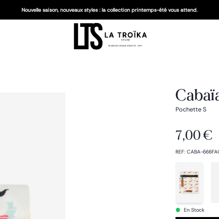
Nouvelle saison, nouveaux styles : la collection printemps-été vous attend.
Cabaï
Pochette S
7,00 €
REF
:
CABA-666FA
En Stock