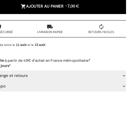
AJOUTER AU PANIER
•
7,00 €
SÉCURISÉ
LIVRAISON RAPIDE
RETOURS FACILES
ée entre le
11 août
et le
13 août
ite
à partir de 49€ d'achat en France métropolitaine*
 jours
*
ange et retours
mpo