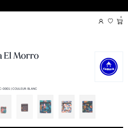
0
a El Morro
C-D001
|
COULEUR
:
BLANC