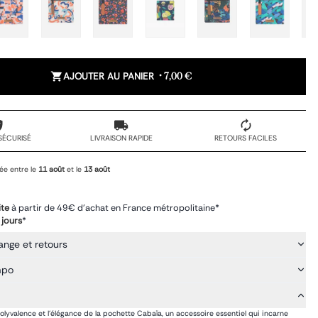
AJOUTER AU PANIER
•
7,00 €
SÉCURISÉ
LIVRAISON RAPIDE
RETOURS FACILES
ée entre le
11 août
et le
13 août
ite
à partir de 49€ d'achat en France métropolitaine*
 jours
*
ange et retours
mpo
olyvalence et l'élégance de la pochette Cabaïa, un accessoire essentiel qui incarne