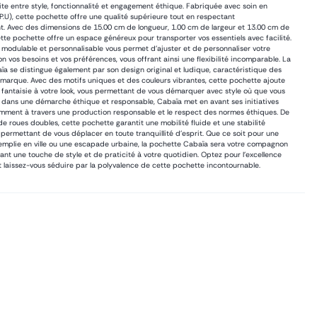
faite entre style, fonctionnalité et engagement éthique. Fabriquée avec soin en
P.U), cette pochette offre une qualité supérieure tout en respectant
t. Avec des dimensions de 15.00 cm de longueur, 1.00 cm de largeur et 13.00 cm de
tte pochette offre un espace généreux pour transporter vos essentiels avec facilité.
modulable et personnalisable vous permet d'ajuster et de personnaliser votre
on vos besoins et vos préférences, vous offrant ainsi une flexibilité incomparable. La
a se distingue également par son design original et ludique, caractéristique des
 marque. Avec des motifs uniques et des couleurs vibrantes, cette pochette ajoute
fantaisie à votre look, vous permettant de vous démarquer avec style où que vous
e dans une démarche éthique et responsable, Cabaïa met en avant ses initiatives
mment à travers une production responsable et le respect des normes éthiques. De
de roues doubles, cette pochette garantit une mobilité fluide et une stabilité
 permettant de vous déplacer en toute tranquillité d'esprit. Que ce soit pour une
emplie en ville ou une escapade urbaine, la pochette Cabaïa sera votre compagnon
tant une touche de style et de praticité à votre quotidien. Optez pour l'excellence
 laissez-vous séduire par la polyvalence de cette pochette incontournable.