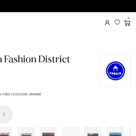
0
 Fashion District
U-F001
|
COULEUR
:
ORANGE