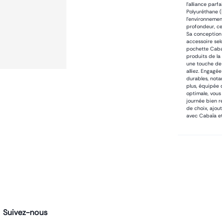
l'alliance par
Polyuréthane (
l'environnemen
profondeur, ce
Sa conception 
accessoire sel
pochette Cabaï
produits de la
une touche de 
alliez. Engagé
durables, nota
plus, équipée 
optimale, vous
journée bien r
de choix, ajou
avec Cabaïa et
Suivez-nous