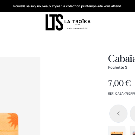
Nouvelle saison, nouveaux styles : la collection printemps-été vous attend.
Cabaïa
Pochette S
7,00 €
REF
:
CABA-762FF