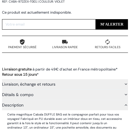
REF
:
CABA-972ZEX-T001
|
COULEUR
:
VIOLET
Ce produit est actuellement indisponible.
M'ALERTER
PAIEMENT SÉCURISÉ
LIVRAISON RAPIDE
RETOURS FACILES
Livraison gratuite
à partir de 49€ d'achat en France métropolitaine*
Retour sous 15 jours
*
Livraison, échange et retours
Détails & compo
Description
Cette magnifique Cabaïa DUFFLE BAG est le compagnon parfait pour tous vos
voyages! Fabriqué en P.U durable avec un intérieur doux en tissu, cet accessoire
garantit à la fois le style et la fonctionnalité. Il peut contenir jusqu'à un
ordinateur 13", un ordinateur 15", une pochette amovible, des documents au