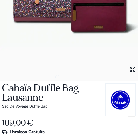
Petit sac à dos
Porte monnaie
Bagagerie
Bagages
Accessoires
Sac de voyage
Nos conseils
Nos Marques
Nos chaussettes
Collection : Les sacs de cours
Cabaïa Duffle Bag
Lausanne
Sac De Voyage Duffle Bag
109,00 €
Livraison Gratuite