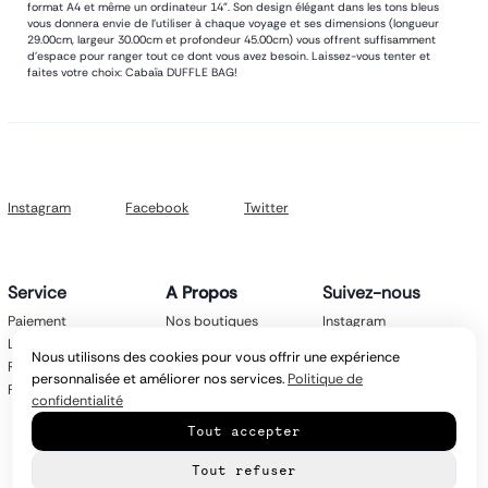
format A4 et même un ordinateur 14". Son design élégant dans les tons bleus
vous donnera envie de l'utiliser à chaque voyage et ses dimensions (longueur
29.00cm, largeur 30.00cm et profondeur 45.00cm) vous offrent suffisamment
d'espace pour ranger tout ce dont vous avez besoin. Laissez-vous tenter et
faites votre choix: Cabaïa DUFFLE BAG!
Instagram
Facebook
Twitter
Service
A Propos
Suivez-nous
Paiement
Nos boutiques
Instagram
Livraison
Nos marques
Facebook
Nous utilisons des cookies pour vous offrir une expérience
Retours
Mentions légales
Twitter
personnalisée et améliorer nos services.
Politique de
FAQ
CGV
confidentialité
Politique de
Tout accepter
confidentialité
Contact
Tout refuser