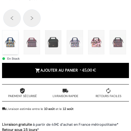
En Stock
AJOUTER AU PANIER
•
45,00 €
PAIEMENT SÉCURISÉ
LIVRAISON RAPIDE
RETOURS FACILES
Livraison estimée entre le
10 août
et le
12 août
Livraison gratuite
à partir de 49€ d'achat en France métropolitaine*
Retour sous 15 jours
*