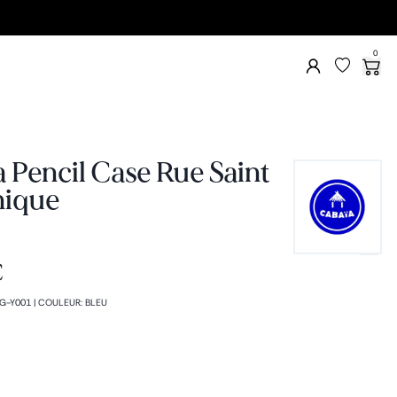
0
 Pencil Case Rue Saint
ique
€
G-Y001
|
COULEUR
:
BLEU