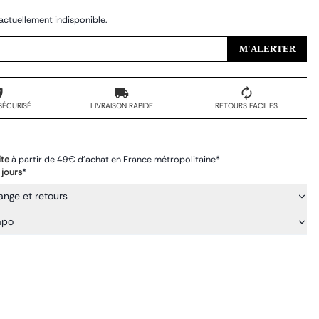
actuellement indisponible.
M'ALERTER
SÉCURISÉ
LIVRAISON RAPIDE
RETOURS FACILES
ite
à partir de 49€ d'achat en France métropolitaine*
 jours
*
ange et retours
mpo