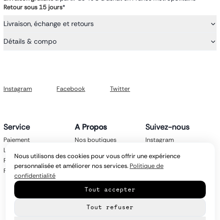
Retour sous 15 jours
*
Livraison, échange et retours
Détails & compo
Instagram
Facebook
Twitter
Service
A Propos
Suivez-nous
Paiement
Nos boutiques
Instagram
Livraison
Nos marques
Facebook
Nous utilisons des cookies pour vous offrir une expérience
Retours
Mentions légales
Twitter
personnalisée et améliorer nos services.
Politique de
FAQ
CGV
confidentialité
Politique de
Tout accepter
confidentialité
Contact
Tout refuser