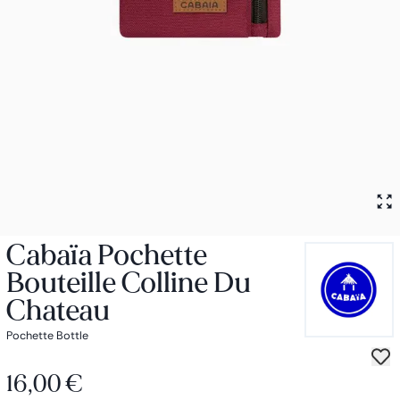
Petit sac à dos
Porte monnaie
Bagagerie
Bagages
Accessoires
Sac de voyage
Nos conseils
Nos Marques
Nos chaussettes
Collection : Les sacs de cours
Cabaïa Pochette
Bouteille Colline Du
Chateau
Pochette Bottle
16,00 €