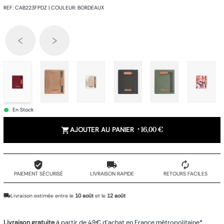
REF
:
CAB223FPDZ
|
COULEUR
:
BORDEAUX
En Stock
AJOUTER AU PANIER
•
16,00 €
PAIEMENT SÉCURISÉ
LIVRAISON RAPIDE
RETOURS FACILES
Livraison estimée entre le
10 août
et le
12 août
Livraison gratuite
à partir de 49€ d'achat en France métropolitaine*