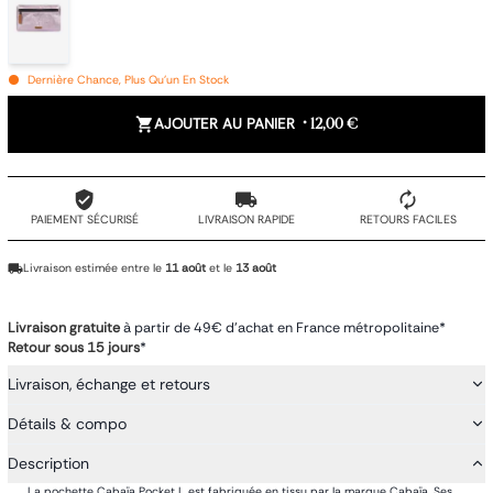
Dernière Chance, Plus Qu'un En Stock
AJOUTER AU PANIER
•
12,00 €
PAIEMENT SÉCURISÉ
LIVRAISON RAPIDE
RETOURS FACILES
Livraison estimée entre le
11 août
et le
13 août
Livraison gratuite
à partir de 49€ d'achat en France métropolitaine*
Retour sous 15 jours
*
Livraison, échange et retours
Détails & compo
Description
La pochette Cabaïa Pocket L est fabriquée en tissu par la marque Cabaïa. Ses